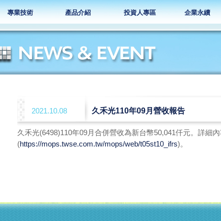
專業技術
產品介紹
投資人專區
企業永續
2021.10.08
久禾光110年09月營收報告
久禾光
(6498)
110年09月合併營收為新台幣50,041仟元。詳
(
https://mops.twse.com.tw/mops/web/t05st10_ifrs
)。