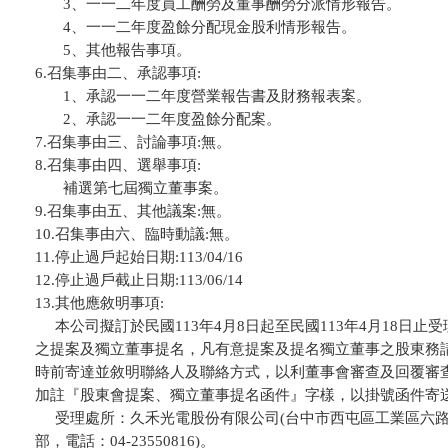
       3、一一二年度員工酬勞及董事酬勞分派情形報告。

       4、一一二年度盈餘分配現金股利情形報告。

       5、其他報告事項。

6.召集事由二、承認事項:

       1、承認一一二年度營業報告書及財務報表案。

       2、承認一一二年度盈餘分配案。

7.召集事由三、討論事項:無。

8.召集事由四、選舉事項:

       補選第七屆獨立董事案。

9.召集事由五、其他議案:無。

10.召集事由六、臨時動議:無。

11.停止過戶起始日期:113/04/16

12.停止過戶截止日期:113/06/14

13.其他應敘明事項:

     本公司擬訂於民國113年4月8日起至民國113年4月18日
之提案及獨立董事提名，凡有意提案及提名獨立董事之股東務請於民
時前寄達並敘明聯絡人及聯絡方式，以利董事會審查及回覆審查
加註『股東會提案、獨立董事提名函件』字樣，以掛號函件寄送
     受理處所：久禾光電股份有限公司(台中市西屯區工業區六
部，電話：04-23550816)。