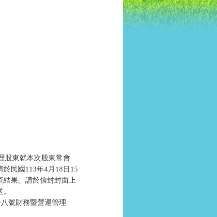
止受理股東就本次股東常會

國113年4月18日15

結果。請於信封封面上

。

路八號財務暨營運管理
