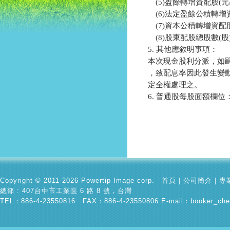
　(5)盈餘轉增資配股(元/
　(6)法定盈餘公積轉增資
　(7)資本公積轉增資配股(
　(8)股東配股總股數(股)
5. 其他應敘明事項：

本次現金股利分派，如
，致配息率因此發生變
定全權處理之。

6. 普通股每股面額欄位：
Copyright © 2011-2026 Powertip Image corp.
首頁
｜
公司簡介
｜
專
總部 : 407台中市工業區 6 路 8 號，台灣
TEL：886-4-23550816 FAX：886-4-23550806 E-mail：
booker_che