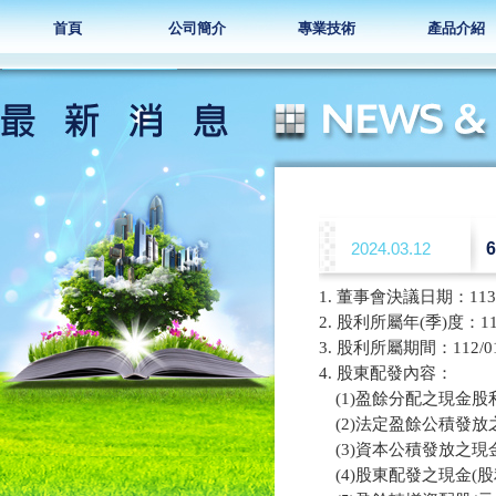
首頁
公司簡介
專業技術
產品介紹
2024.03.12
1. 董事會決議日期：113/0
2. 股利所屬年(季)度：11
3. 股利所屬期間：112/01/0
4. 股東配發內容：

　(1)盈餘分配之現金股利(元
　(2)法定盈餘公積發放之
　(3)資本公積發放之現金(
　(4)股東配發之現金(股利)