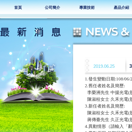
首頁
公司簡介
專業技術
產品介紹
2019.06.25
1.發生變動日期:108/06/
2.舊任者姓名及簡歷:

  李榮洲先生 中揚光電(
  陳淑桂女士 久禾光電(
3.新任者姓名及簡歷:

  陳淑桂女士 久禾光電(
  蔣傳臺先生 久正光電(
4.異動情形（請輸入「