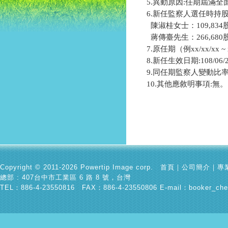
5.異動原因:任期屆滿全
6.新任監察人選任時持股數
  陳淑桂女士：109,834股
  蔣傳臺先生：266,680股
7.原任期（例xx/xx/xx ~ xx
8.新任生效日期:108/06/2
9.同任期監察人變動比率
10.其他應敘明事項:無。
Copyright © 2011-2026 Powertip Image corp.
首頁
｜
公司簡介
｜
專
總部 : 407台中市工業區 6 路 8 號，台灣
TEL：886-4-23550816 FAX：886-4-23550806 E-mail：
booker_che