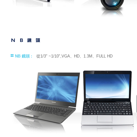
NB 鏡頭 :
從1/3" ~1/10",VGA、HD、1.3M、FULL HD